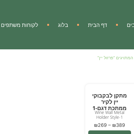
ים
דף הבית
בלוג
לקוחות משתפים
מתויגים “פרזול יין”
מתקן לבקבוקי
יין לקיר
ממתכת דגם-1
Wine Wall Metal
Holder Style-1
₪
269
–
₪
389