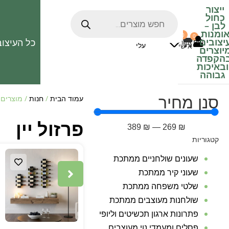
ייצור
כחול
לבן
–
ומנות
0
0
האהובים
יצובים
כל העיצוב
0
₪
אזור
עלי
אישי
יוצרים
הקפדה
ובאיכות
גבוהה
סנן מחיר
עמוד הבית
/
חנות
/ מוצרים ה
פרזול יין
389
₪
—
269
₪
קטגוריות
שעונים שולחניים ממתכת
שעוני קיר ממתכת
שלטי משפחה ממתכת
שולחנות מעוצבים ממתכת
פתרונות ארגון תכשיטים וליופי
פסלים ומעמדי נוי מעוצבים