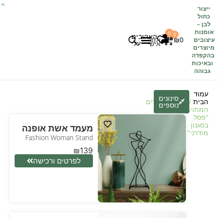
ייצור
כחול
לבן
–
אומנות
0
0
האהובים
0
₪
אזור
עיצובים
עלי
אישי
מיוצרים
בהקפדה
לקוחות משתפים
כל העיצובים
ובאיכות
גבוהה
עמוד
סינונים
הבית
/
חנות
/ מוצרים
נוספים
המתויגים
“פסל
בסגנון
מעמד אשת אופנה
מודרני”
Fashion Woman Stand
₪
139
לפרטים ורכישה