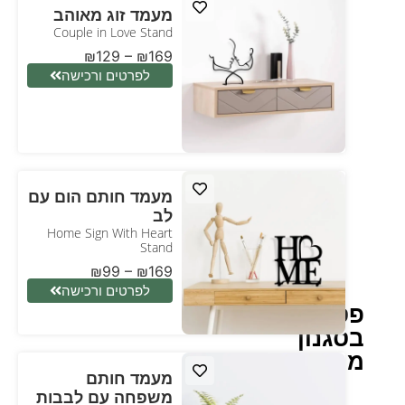
מעמד זוג מאוהב
Couple in Love Stand
₪
129
–
₪
169
לפרטים ורכישה
מעמד חותם הום עם
לב
Home Sign With Heart
Stand
₪
99
–
₪
169
לפרטים ורכישה
פסל
בסגנון
מודרני
מעמד חותם
משפחה עם לבבות