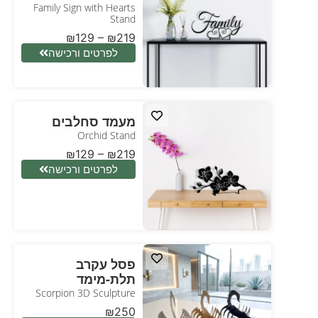
Family Sign with Hearts
Stand
₪
129
–
₪
219
לפרטים ורכישה
מעמד סחלבים
Orchid Stand
₪
129
–
₪
219
לפרטים ורכישה
פסל עקרב
תלת-מימד
Scorpion 3D Sculpture
₪
250