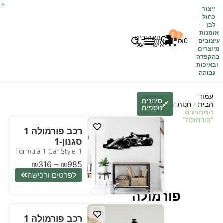
ייצור
כחול
לבן
–
אומנות
0
0
האהובים
0
₪
אזור
עיצובים
עלי
אישי
מיוצרים
בהקפדה
לקוחות משתפים
כל העיצובים
ובאיכות
גבוהה
עמוד
סינונים
הבית
/
חנות
/ מוצרים
נוספים
המתויגים
“פורמולה”
רכב פורמולה 1
סגנון-1
Formula 1 Car Style-1
₪
316
–
₪
985
לפרטים ורכישה
פורמולה
רכב פורמולה 1