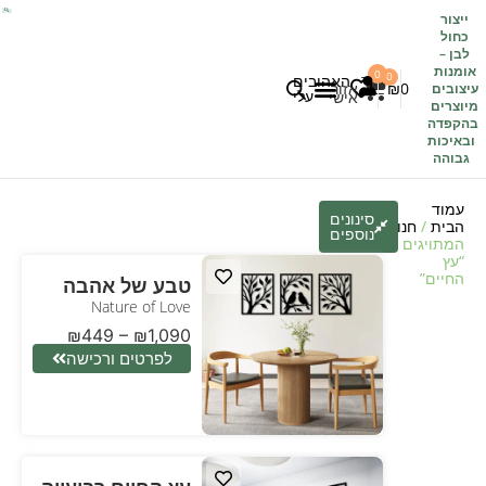
ייצור
כחול
לבן
–
אומנות
0
0
האהובים
0
₪
אזור
עיצובים
עלי
אישי
מיוצרים
בהקפדה
לקוחות משתפים
כל העיצובים
ובאיכות
גבוהה
עמוד
סינונים
הבית
/
חנות
/ מוצרים
נוספים
המתויגים
“עץ
החיים”
טבע של אהבה
Nature of Love
₪
449
–
₪
1,090
לפרטים ורכישה