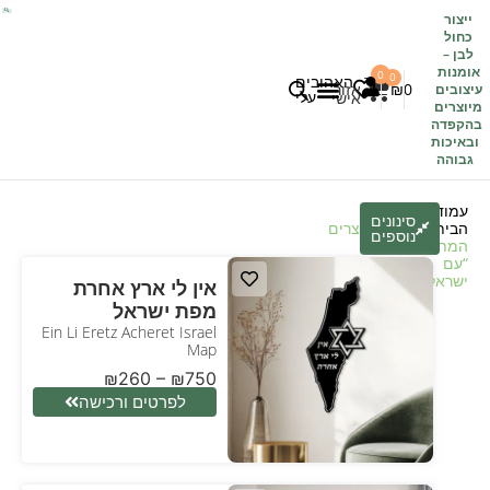
ייצור
כחול
לבן
–
אומנות
0
0
האהובים
0
₪
אזור
עיצובים
עלי
אישי
מיוצרים
בהקפדה
לקוחות משתפים
כל העיצובים
ובאיכות
גבוהה
עמוד
סינונים
הבית
/
חנות
/ מוצרים
נוספים
המתויגים
“עם
ישראל”
אין לי ארץ אחרת
מפת ישראל
Ein Li Eretz Acheret Israel
Map
₪
260
–
₪
750
לפרטים ורכישה