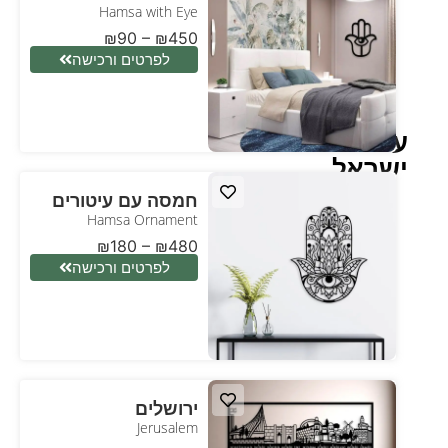
Hamsa with Eye
₪
90
–
₪
450
לפרטים ורכישה
עם
ישראל
חמסה עם עיטורים
Hamsa Ornament
₪
180
–
₪
480
לפרטים ורכישה
ירושלים
Jerusalem