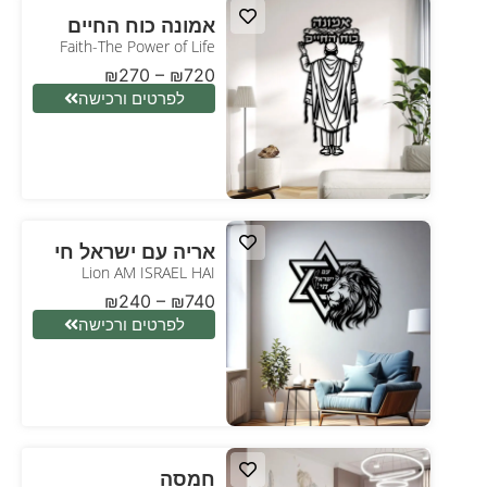
אמונה כוח החיים
Faith-The Power of Life
₪
270
–
₪
720
לפרטים ורכישה
אריה עם ישראל חי
Lion AM ISRAEL HAI
₪
240
–
₪
740
לפרטים ורכישה
חמסה