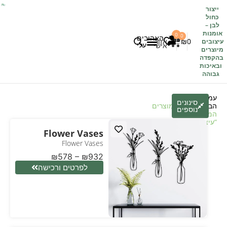
ייצור
כחול
לבן
–
אומנות
0
0
האהובים
0
₪
אזור
עיצובים
עלי
אישי
מיוצרים
בהקפדה
לקוחות משתפים
כל העיצובים
ובאיכות
גבוהה
עמוד
סינונים
הבית
/
חנות
/ מוצרים
נוספים
המתויגים
“עיצוב”
Flower Vases
Flower Vases
₪
578
–
₪
932
לפרטים ורכישה