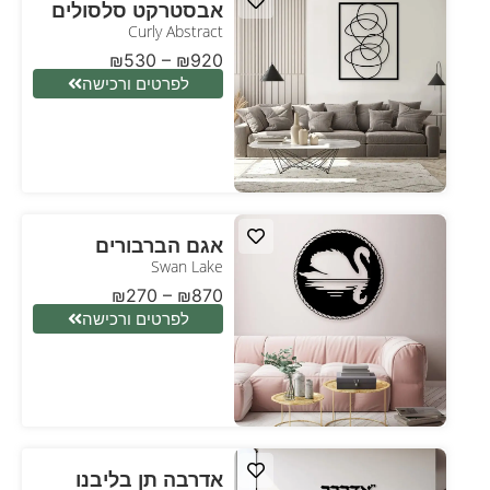
אבסטרקט סלסולים
Curly Abstract
₪
530
–
₪
920
לפרטים ורכישה
אגם הברבורים
Swan Lake
₪
270
–
₪
870
לפרטים ורכישה
אדרבה תן בליבנו