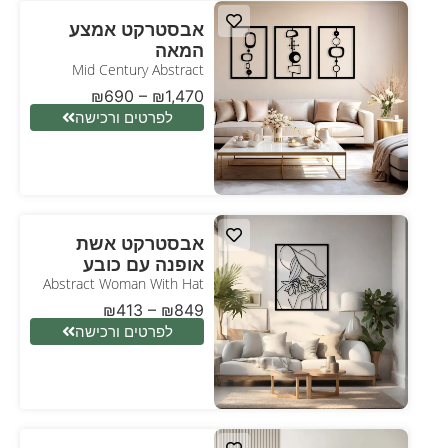
אבסטרקט אמצע
המאה
Mid Century Abstract
₪
690
–
₪
1,470
לפרטים ורכישה
אבסטרקט אשת
אופנה עם כובע
Abstract Woman With Hat
₪
413
–
₪
849
לפרטים ורכישה