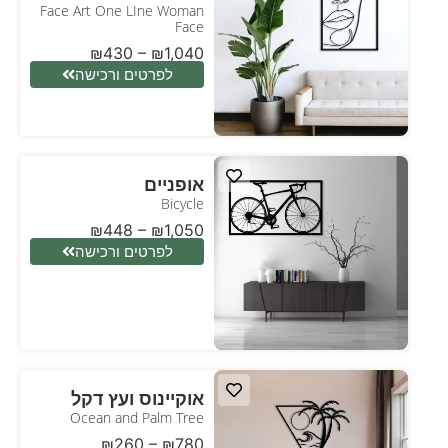
Face Art One LIne Woman
Face
₪
430
–
₪
1,040
לפרטים ורכישה
אופניים
Bicycle
₪
448
–
₪
1,050
לפרטים ורכישה
אוקיינוס ועץ דקל
Ocean and Palm Tree
₪
260
–
₪
780