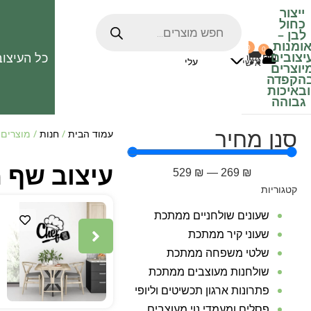
ייצור
כחול
לבן
–
ומנות
0
0
האהובים
יצובים
כל העיצוב
0
₪
אזור
עלי
אישי
יוצרים
הקפדה
ובאיכות
גבוהה
סנן מחיר
עמוד הבית
/
חנות
/ מוצרים 
עיצוב שף 
529
₪
—
269
₪
קטגוריות
שעונים שולחניים ממתכת
שעוני קיר ממתכת
שלטי משפחה ממתכת
שולחנות מעוצבים ממתכת
פתרונות ארגון תכשיטים וליופי
פסלים ומעמדי נוי מעוצבים