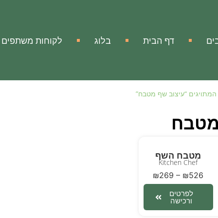
ים
דף הבית
בלוג
לקוחות משתפים
המתויגים “עיצוב שף מטבח”
מטבח
מטבח השף
Kitchen Chef
₪
269
–
₪
526
לפרטים
ורכישה