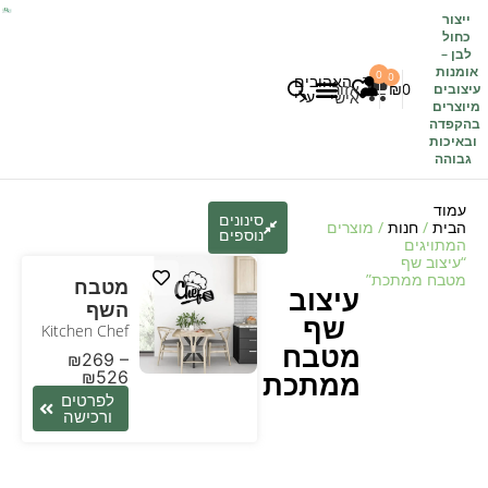
ייצור
כחול
לבן
–
אומנות
0
0
האהובים
0
₪
אזור
עיצובים
עלי
אישי
מיוצרים
בהקפדה
לקוחות משתפים
כל העיצובים
ובאיכות
גבוהה
עמוד
סינונים
הבית
/
חנות
/ מוצרים
נוספים
המתויגים
“עיצוב שף
מטבח ממתכת”
מטבח
עיצוב
השף
שף
Kitchen Chef
מטבח
₪
269
–
ממתכת
₪
526
לפרטים
ורכישה