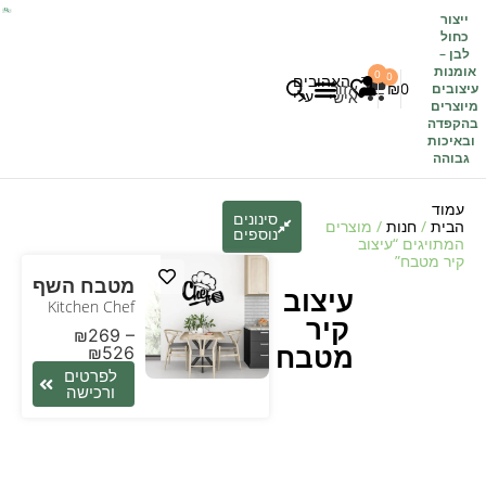
ייצור
כחול
לבן
–
אומנות
0
0
האהובים
0
₪
אזור
עיצובים
עלי
אישי
מיוצרים
בהקפדה
לקוחות משתפים
כל העיצובים
ובאיכות
גבוהה
עמוד
סינונים
הבית
/
חנות
/ מוצרים
נוספים
המתויגים “עיצוב
קיר מטבח”
מטבח השף
עיצוב
Kitchen Chef
קיר
₪
269
–
מטבח
₪
526
לפרטים
ורכישה