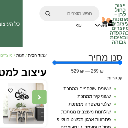
ייצור
כחול
לבן
–
ומנות
0
0
האהובים
יצובים
כל העיצוב
0
₪
אזור
עלי
אישי
יוצרים
הקפדה
ובאיכות
גבוהה
סנן מחיר
עמוד הבית
/
חנות
/ מוצרים 
עיצוב למ
529
₪
—
269
₪
קטגוריות
שעונים שולחניים ממתכת
שעוני קיר ממתכת
שלטי משפחה ממתכת
שולחנות מעוצבים ממתכת
פתרונות ארגון תכשיטים וליופי
פסלים ומעמדי נוי מעוצבים