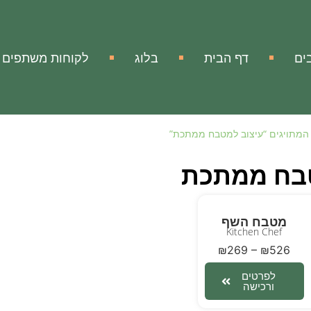
ים
דף הבית
בלוג
לקוחות משתפים
המתויגים “עיצוב למטבח ממתכת”
טבח ממתכת
מטבח השף
Kitchen Chef
₪
269
–
₪
526
לפרטים
ורכישה