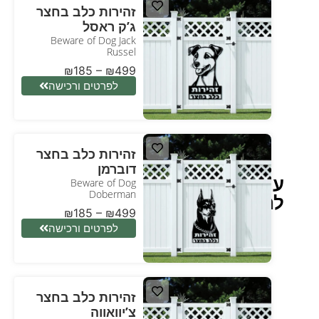
זהירות כלב בחצר
ג’ק ראסל
Beware of Dog Jаck
Russel
₪
185
–
₪
499
לפרטים ורכישה
זהירות כלב בחצר
דוברמן
עיצוב
Beware of Dog
Doberman
לחצר
₪
185
–
₪
499
לפרטים ורכישה
זהירות כלב בחצר
צ’יוואווה