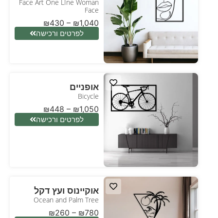
Face Art One LIne Woman
Face
₪
430
–
₪
1,040
לפרטים ורכישה
אופניים
Bicycle
₪
448
–
₪
1,050
לפרטים ורכישה
אוקיינוס ועץ דקל
Ocean and Palm Tree
₪
260
–
₪
780