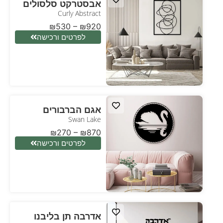
אבסטרקט סלסולים
Curly Abstract
₪
530
–
₪
920
לפרטים ורכישה
אגם הברבורים
Swan Lake
₪
270
–
₪
870
לפרטים ורכישה
אדרבה תן בליבנו