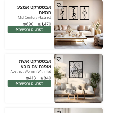
אבסטרקט אמצע
המאה
Mid Century Abstract
₪
690
–
₪
1,470
לפרטים ורכישה
אבסטרקט אשת
אופנה עם כובע
Abstract Woman With Hat
₪
413
–
₪
849
לפרטים ורכישה