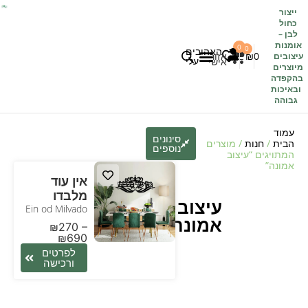
ייצור
כחול
לבן
–
אומנות
0
0
האהובים
0
₪
אזור
עיצובים
עלי
אישי
מיוצרים
בהקפדה
לקוחות משתפים
כל העיצובים
ובאיכות
גבוהה
עמוד
סינונים
הבית
/
חנות
/ מוצרים
נוספים
המתויגים “עיצוב
אמונה”
אין עוד
מלבדו
עיצוב
Ein od Milvado
אמונה
₪
270
–
₪
690
לפרטים
ורכישה