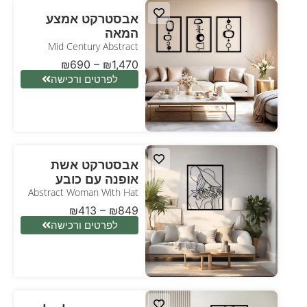
אבסטרקט אמצע
המאה
Mid Century Abstract
₪
690
–
₪
1,470
לפרטים ורכישה
אבסטרקט אשת
אופנה עם כובע
Abstract Woman With Hat
₪
413
–
₪
849
לפרטים ורכישה