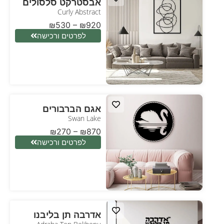
אבסטרקט סלסולים
Curly Abstract
₪
530
–
₪
920
לפרטים ורכישה
אגם הברבורים
Swan Lake
₪
270
–
₪
870
לפרטים ורכישה
אדרבה תן בליבנו