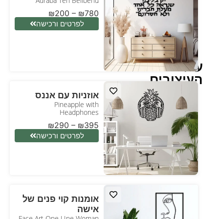
Adraba Ten Belibenu
₪
200
–
₪
780
לפרטים ורכישה
עולם
העיצובים
אוזניות עם אננס
Pineapple with
Headphones
₪
290
–
₪
395
לפרטים ורכישה
אומנות קוי פנים של
אישה
Face Art One LIne Woman