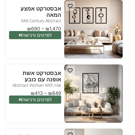
אבסטרקט אמצע
המאה
Mid Century Abstract
₪
690
–
₪
1,470
לפרטים ורכישה
אבסטרקט אשת
אופנה עם כובע
Abstract Woman With Hat
₪
413
–
₪
849
לפרטים ורכישה