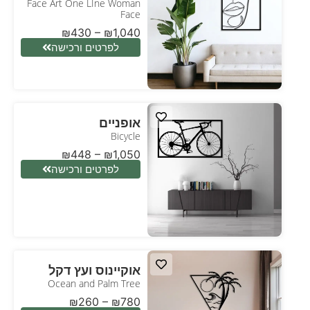
Face Art One LIne Woman
Face
₪
430
–
₪
1,040
לפרטים ורכישה
אופניים
Bicycle
₪
448
–
₪
1,050
לפרטים ורכישה
אוקיינוס ועץ דקל
Ocean and Palm Tree
₪
260
–
₪
780