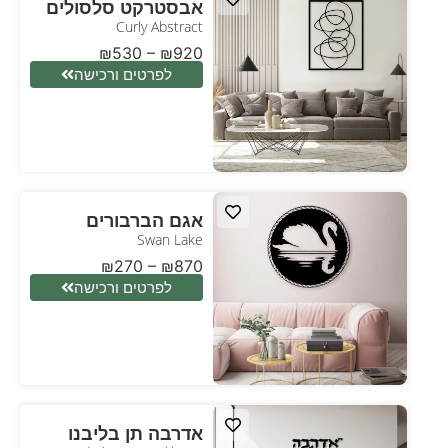
אבסטרקט סלסולים
Curly Abstract
₪
530
–
₪
920
לפרטים ורכישה
אגם הברבורים
Swan Lake
₪
270
–
₪
870
לפרטים ורכישה
אדרבה תן בליבנו