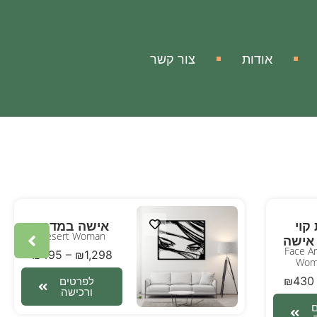
אודות
צור קשר
קוי
אישה במדבר
Desert Woman
אישה
Face A
₪
495
–
₪
1,298
Wom
₪
430
לפרטים
ורכישה