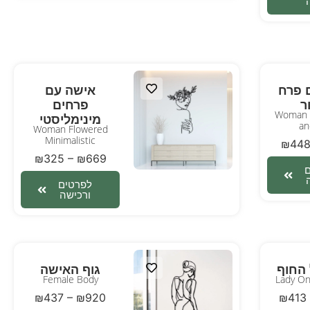
 פרח
אישה עם
ר
פרחים
Woman w
מינימליסטי
an
Woman Flowered
Minimalistic
₪
44
₪
325
–
₪
669
לפרטים
ורכישה
החוף
גוף האישה
Female Body
Lady On
₪
437
–
₪
920
₪
413