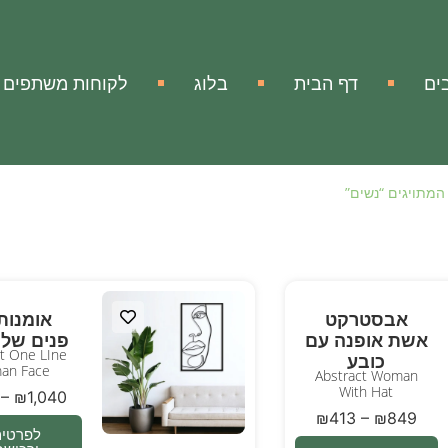
ים
דף הבית
בלוג
לקוחות משתפים
המתויגים “נשים”
אבסטרקט
אומנות 
אשת אופנה עם
פנים של 
rt One LIne
כובע
an Face
Abstract Woman
With Hat
–
₪
1,040
₪
413
–
₪
849
לפרטים