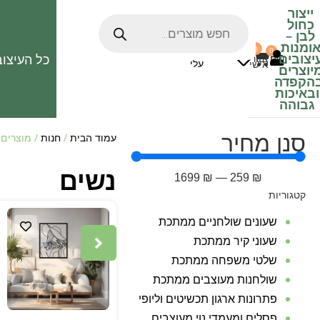
ייצור
כחול
לבן
–
ומנות
0
0
האהובים
יצובים
כל העיצוב
0
₪
אזור
עלי
אישי
יוצרים
הקפדה
ובאיכות
גבוהה
סנן מחיר
עמוד הבית
/
חנות
/ מוצרים 
נשים
1699
₪
—
259
₪
קטגוריות
שעונים שולחניים ממתכת
שעוני קיר ממתכת
שלטי משפחה ממתכת
שולחנות מעוצבים ממתכת
פתרונות ארגון תכשיטים וליופי
פסלים ומעמדי נוי מעוצבים