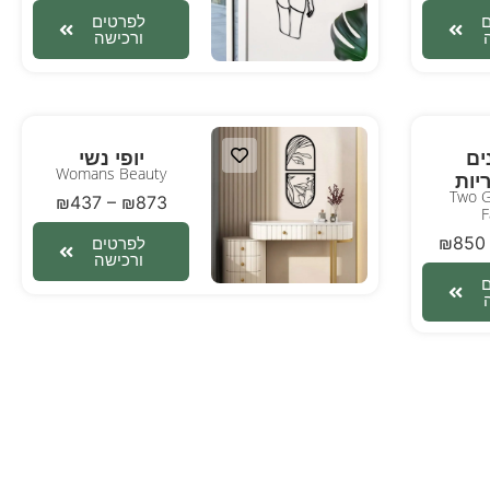
לפרטים
ורכישה
ים
יופי נשי
Womans Beauty
יות
Two G
₪
437
–
₪
873
F
₪
850
לפרטים
ורכישה