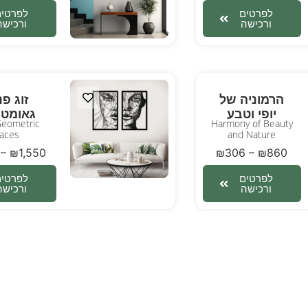
לפרטים
לפרטים
ורכישה
ורכישה
הרמוניה של
זוג פנ
יופי וטבע
גאומטר
eometric
Harmony of Beauty
aces
and Nature
–
₪
1,550
₪
306
–
₪
860
לפרטים
לפרטים
ורכישה
ורכישה