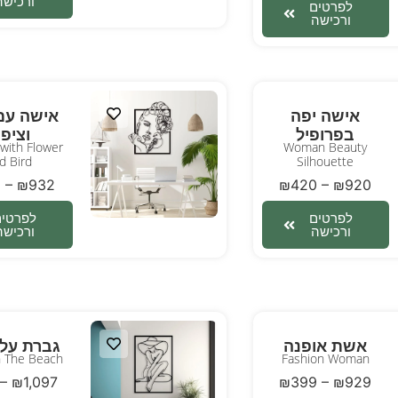
ורכישה
לפרטים
ורכישה
אישה יפה
אישה עם
בפרופיל
וציפו
ith Flower
Woman Beauty
d Bird
Silhouette
8
–
₪
932
₪
420
–
₪
920
לפרטים
לפרטים
ורכישה
ורכישה
אשת אופנה
גברת על 
 The Beach
Fashion Woman
–
₪
1,097
₪
399
–
₪
929