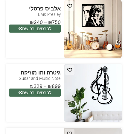
אלביס פרסלי
Elvis Presley
₪
240
–
₪
750
לפרטים ורכישה
גיטרה ותו מוזיקה
Guitar and Music Note
₪
329
–
₪
899
לפרטים ורכישה