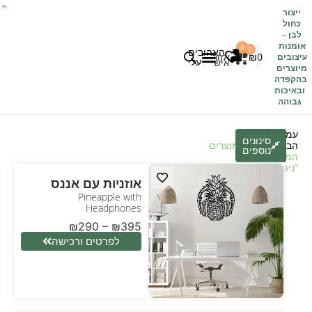
ייצור
כחול
לבן
–
אומנות
0
0
האהובים
0
₪
אזור
עיצובים
עלי
אישי
מיוצרים
בהקפדה
לקוחות משתפים
כל העיצובים
ובאיכות
גבוהה
עמוד
סינונים
הבית
/
חנות
/ מוצרים
נוספים
המתויגים
“ניגון”
אוזניות עם אננס
Pineapple with
Headphones
₪
290
–
₪
395
לפרטים ורכישה