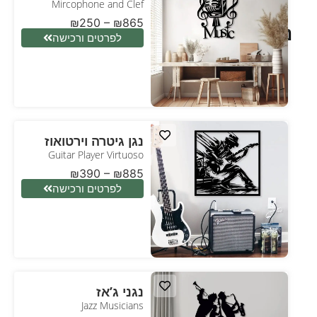
Mircophone and Clef
₪
250
–
₪
865
ניגון
לפרטים ורכישה
נגן גיטרה וירטואוז
Guitar Player Virtuoso
₪
390
–
₪
885
לפרטים ורכישה
נגני ג’אז
Jazz Musicians