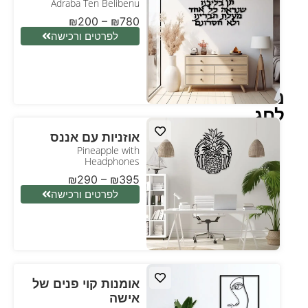
Adraba Ten Belibenu
₪
200
–
₪
780
לפרטים ורכישה
מתנה
לחג
אוזניות עם אננס
Pineapple with
Headphones
₪
290
–
₪
395
לפרטים ורכישה
אומנות קוי פנים של
אישה