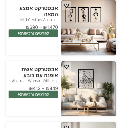
אבסטרקט אמצע
המאה
Mid Century Abstract
₪
690
–
₪
1,470
לפרטים ורכישה
אבסטרקט אשת
אופנה עם כובע
Abstract Woman With Hat
₪
413
–
₪
849
לפרטים ורכישה