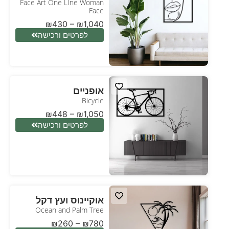
Face Art One LIne Woman
Face
₪
430
–
₪
1,040
לפרטים ורכישה
אופניים
Bicycle
₪
448
–
₪
1,050
לפרטים ורכישה
אוקיינוס ועץ דקל
Ocean and Palm Tree
₪
260
–
₪
780