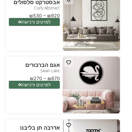
אבסטרקט סלסולים
Curly Abstract
₪
530
–
₪
920
לפרטים ורכישה
אגם הברבורים
Swan Lake
₪
270
–
₪
870
לפרטים ורכישה
אדרבה תן בליבנו