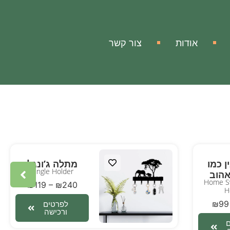
אודות
צור קשר
 כמו
מתלה ג’ונגל
Jungle Holder
הוב
Home S
₪
119
–
₪
240
H
₪
99
לפרטים
ורכישה