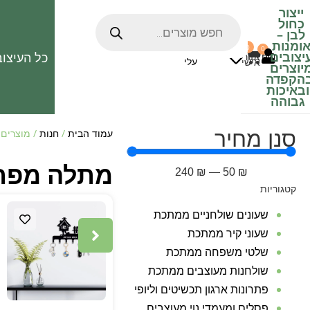
ייצור
כחול
לבן
–
ומנות
0
0
האהובים
יצובים
כל העיצוב
0
₪
אזור
עלי
אישי
יוצרים
הקפדה
ובאיכות
גבוהה
סנן מחיר
עמוד הבית
/
חנות
/ מוצרים 
מתלה מפתח
240
₪
—
50
₪
קטגוריות
שעונים שולחניים ממתכת
שעוני קיר ממתכת
שלטי משפחה ממתכת
שולחנות מעוצבים ממתכת
פתרונות ארגון תכשיטים וליופי
פסלים ומעמדי נוי מעוצבים