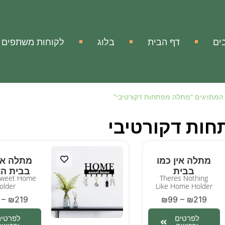
ים
דף הבית
בלוג
לקוחות משתפים
המתויגים “מתלה מפתחות דקורטיבי”
ות דקורטיבי
מתלה אין כמו
מתלה אין
בבית
בבית הא
weet Home
Theres Nothing
older
Like Home Holder
–
₪
219
₪
99
–
₪
219
לפרטים
לפרטים