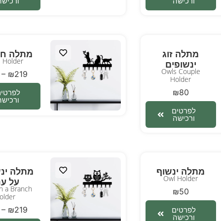
ורכישה
ורכישה
מתלה זוג
מתלה חת
 Holder
ינשופים
Owls Couple
–
₪
219
Holder
₪
80
לפרטים
ורכישה
לפרטים
ורכישה
מתלה ינשוף
מתלה ינש
Owl Holder
על ענ
n a Branch
₪
50
older
–
₪
219
לפרטים
ורכישה