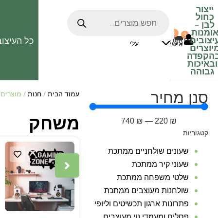
ייצור
כחול
לבן
–
ומנות
0
0
האהובים
יצובים
כל העיצוב
0
₪
אזור
עלי
אישי
יוצרים
הקפדה
ובאיכות
גבוהה
סנן מחיר
עמוד הבית
/
חנות
/ מוצרים 
משחק
740
₪
—
220
₪
קטגוריות
שעונים שולחניים ממתכת
שעוני קיר ממתכת
שלטי משפחה ממתכת
שולחנות מעוצבים ממתכת
פתרונות ארגון תכשיטים וליופי
פסלים ומעמדי נוי מעוצבים