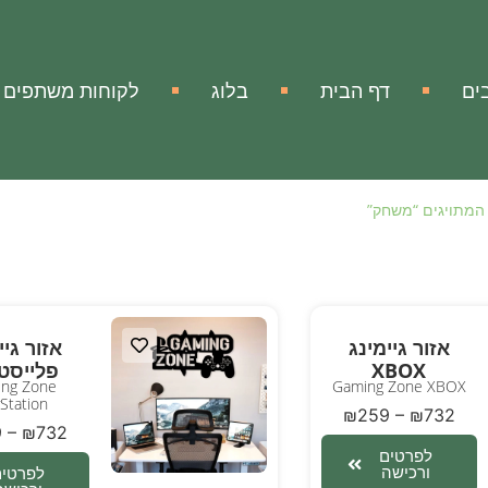
ים
דף הבית
בלוג
לקוחות משתפים
המתויגים “משחק”
אזור גיימינג
אזור גיי
XBOX
פלייסטי
ng Zone
Gaming Zone XBOX
yStation
₪
259
–
₪
732
9
–
₪
732
לפרטים
ורכישה
לפרטים