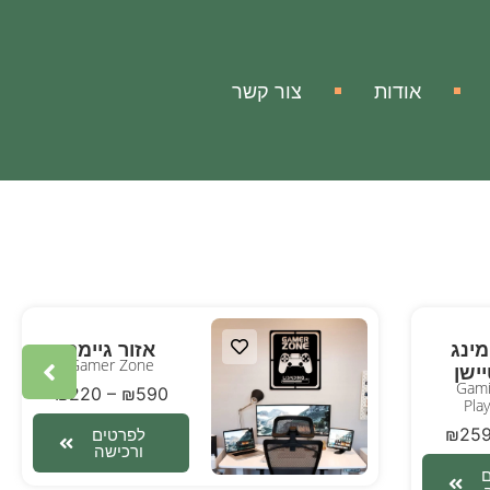
אודות
צור קשר
מינג
אזור גיימר
Gamer Zone
ישן
Gami
₪
220
–
₪
590
Pla
₪
25
לפרטים
ורכישה