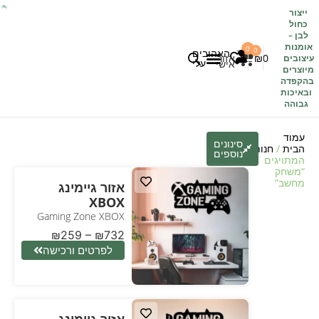
ייצור
כחול
לבן
–
אומנות
0
0
האהובים
0
₪
אזור
עיצובים
עלי
אישי
מיוצרים
בהקפדה
לקוחות משתפים
כל העיצובים
ובאיכות
גבוהה
עמוד
סינונים
הבית
/
חנות
/ מוצרים
נוספים
המתויגים
“משחק
מחשב”
אזור גיימינג
XBOX
Gaming Zone XBOX
₪
259
–
₪
732
לפרטים ורכישה
אזור גיימינג