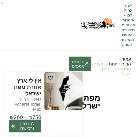
ייצור
כחול
לבן
–
אומנות
0
0
האהובים
0
₪
אזור
עיצובים
עלי
אישי
מיוצרים
בהקפדה
לקוחות משתפים
כל העיצובים
ובאיכות
גבוהה
עמוד
סינונים
הבית
/
חנות
/ מוצרים
נוספים
המתויגים “מפת
ישרל”
אין לי ארץ
אחרת מפת
ישראל
מפת
Ein Li Eretz
ישרל
Acheret Israel
Map
₪
260
–
₪
750
לפרטים
ורכישה