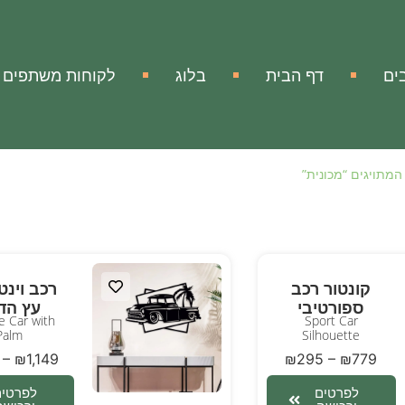
ים
דף הבית
בלוג
לקוחות משתפים
המתויגים “מכונית”
קונטור רכב
רכב וינט
ספורטיבי
עץ הד
e Car with
Sport Car
Palm
Silhouette
–
₪
1,149
₪
295
–
₪
779
לפרטים
לפרטים