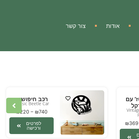
אודות
צור קשר
ז’ עם
רכב חיפושית
Classic Beetle Car
קל
Vintag
₪
220
–
₪
740
₪
369
לפרטים
ורכישה