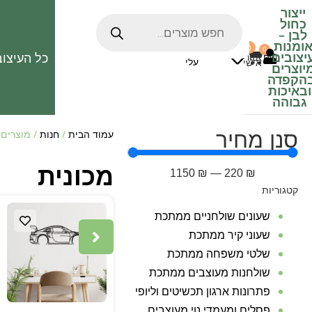
ייצור
כחול
לבן
–
ומנות
0
0
האהובים
יצובים
כל העיצוב
0
₪
אזור
עלי
אישי
יוצרים
הקפדה
ובאיכות
גבוהה
סנן מחיר
עמוד הבית
/
חנות
/ מוצרים 
מכונית
1150
₪
—
220
₪
קטגוריות
שעונים שולחניים ממתכת
שעוני קיר ממתכת
שלטי משפחה ממתכת
שולחנות מעוצבים ממתכת
פתרונות ארגון תכשיטים וליופי
פסלים ומעמדי נוי מעוצבים