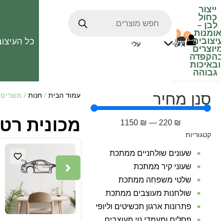
ייצור
כחול
לבן
–
ומנות
0
0
האהובים
יצובים
כל העיצוב
0
₪
אזור
עלי
אישי
יוצרים
הקפדה
ובאיכות
גבוהה
סנן מחיר
עמוד הבית
/
חנות
/ מוצרים 
מכונית רטר
1150
₪
—
220
₪
קטגוריות
שעונים שולחניים ממתכת
שעוני קיר ממתכת
שלטי משפחה ממתכת
שולחנות מעוצבים ממתכת
פתרונות ארגון תכשיטים וליופי
פסלים ומעמדי נוי מעוצבים