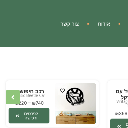
אודות
צור קשר
ז’ עם
רכב חיפושית
Classic Beetle Car
קל
Vintag
₪
220
–
₪
740
₪
369
לפרטים
ורכישה