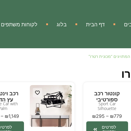
ים
דף הבית
בלוג
לקוחות משתפים
המתויגים “מכונית רטרו”
ו
קונטור רכב
רכב וינט
ספורטיבי
עץ הד
e Car with
Sport Car
Palm
Silhouette
–
₪
1,149
₪
295
–
₪
779
לפרטים
לפרטים