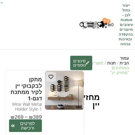
ייצור
כחול
לבן
–
אומנות
0
0
האהובים
0
₪
אזור
עיצובים
עלי
אישי
מיוצרים
בהקפדה
לקוחות משתפים
כל העיצובים
ובאיכות
גבוהה
עמוד
סינונים
הבית
/
חנות
/ מוצרים
נוספים
המתויגים
“מחזיק יין”
מתקן
לבקבוקי יין
לקיר ממתכת
מחזיק
דגם-1
יין
Wine Wall Metal
Holder Style-1
₪
269
–
₪
389
לפרטים
ורכישה