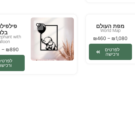
מפת העולם
פילפילו
World Map
בלון
ephant with
₪
460
–
₪
1,080
alloon
0
–
₪
890
לפרטים
ורכישה
לפרטים
ורכישה