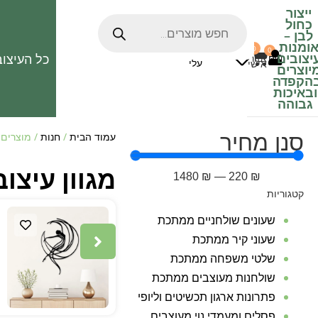
ייצור
כחול
לבן
–
ומנות
0
0
האהובים
יצובים
כל העיצוב
0
₪
אזור
עלי
אישי
יוצרים
הקפדה
ובאיכות
גבוהה
סנן מחיר
עמוד הבית
/
חנות
/ מוצרים ה
מגוון עיצוב
1480
₪
—
220
₪
קטגוריות
שעונים שולחניים ממתכת
שעוני קיר ממתכת
שלטי משפחה ממתכת
שולחנות מעוצבים ממתכת
פתרונות ארגון תכשיטים וליופי
פסלים ומעמדי נוי מעוצבים