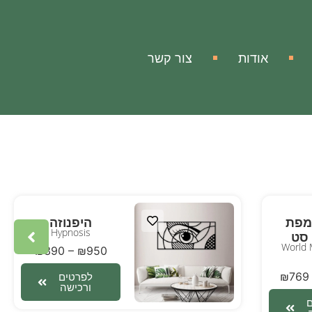
אודות
צור קשר
מפת
היפנוזה
Hypnosis
 סט
World 
₪
390
–
₪
950
₪
769
לפרטים
ורכישה