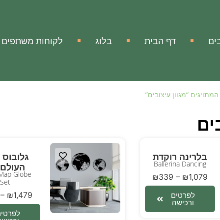
ים
דף הבית
בלוג
לקוחות משתפים
מתויגים “מגוון עיצובים”
ים
בלרינה רוקדת
גלובוס 
Ballerina Dancing
העולם
Map Globe
₪
339
–
₪
1,079
Set
–
₪
1,479
לפרטים
ורכישה
לפרטים