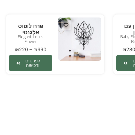
ן עם
פרח לוטוס
אלגנטי
Elegant Lotus
Baby El
Flower
B
₪
220
–
₪
690
₪
28
לפרטים
ורכישה