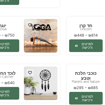
ורכישה
חד קרן
יוגה
YOGA
Unicorn
0
–
₪
750
₪
448
–
₪
814
לפרטים
לפרטים
ורכישה
ורכישה
כוכבי הלכת
לוכד החל
 Catcher
וטבע
Planets and Nature
0
–
₪
640
₪
295
–
₪
885
לפרטים
ורכישה
לפרטים
ורכישה