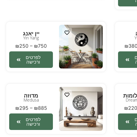
יין יאנג
Yin Yang
₪
250
–
₪
750
₪
38
לפרטים
ורכישה
ומות
מדוזה
Medusa
Dream
₪
295
–
₪
885
₪
22
לפרטים
ורכישה