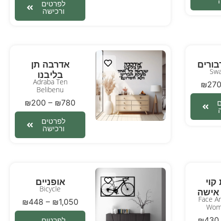
לפרטים
ורכישה
ורים
אדרבה תן
Swa
בליבנו
Adraba Ten
₪
27
Belibenu
₪
200
–
₪
780
לפרטים
ורכישה
קוי
אופניים
Bicycle
אישה
Face A
₪
448
–
₪
1,050
Wom
₪
430
לפרטים