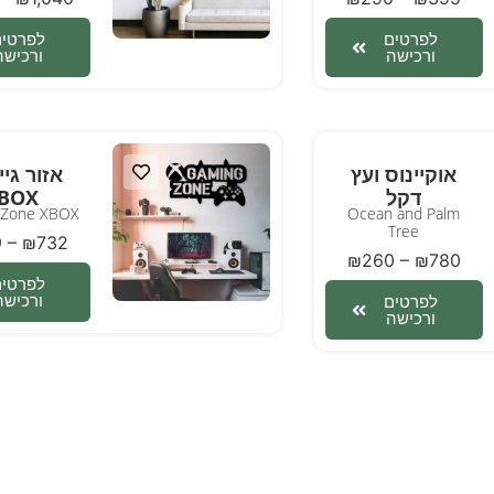
לפרטים
לפרטים
ורכישה
ורכישה
אוקיינוס ועץ
אזור גיי
דקל
BOX
 Zone XBOX
Ocean and Palm
Tree
9
–
₪
732
₪
260
–
₪
780
לפרטים
ורכישה
לפרטים
ורכישה