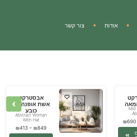
אודות
צור קשר
קט
אבסטרקט
מאה
אשת אופנה עם
Mid 
כובע
Ab
Abstract Woman
With Hat
₪
690
₪
413
–
₪
849