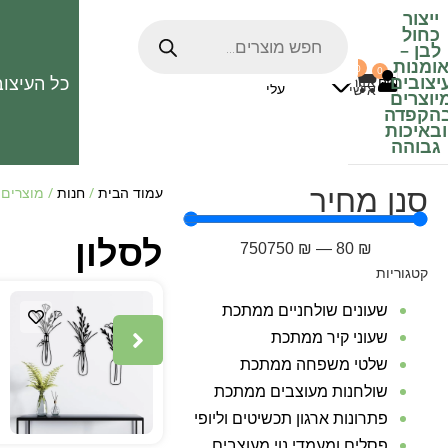
ייצור
כחול
לבן
–
ומנות
0
0
האהובים
יצובים
כל העיצוב
0
₪
אזור
עלי
אישי
יוצרים
הקפדה
ובאיכות
גבוהה
סנן מחיר
עמוד הבית
/
חנות
/ מוצרים 
לסלון
750750
₪
—
80
₪
קטגוריות
שעונים שולחניים ממתכת
שעוני קיר ממתכת
שלטי משפחה ממתכת
שולחנות מעוצבים ממתכת
פתרונות ארגון תכשיטים וליופי
פסלים ומעמדי נוי מעוצבים