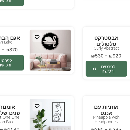
ורכישה
אבסטרקט
אגם הברב
n Lake
סלסולים
Curly Abstract
0
–
₪
870
₪
530
–
₪
920
לפרטים
ורכישה
לפרטים
ורכישה
אוזניות עם
אומנות 
אננס
פנים של 
rt One LIne
Pineapple with
an Face
Headphones
–
₪
1,040
₪
290
–
₪
395