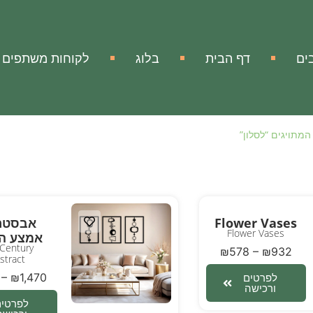
ים
דף הבית
בלוג
לקוחות משתפים
המתויגים “לסלון”
Flower Vases
אבסטר
Flower Vases
אמצע ה
Century
₪
578
–
₪
932
stract
–
₪
1,470
לפרטים
ורכישה
לפרטים