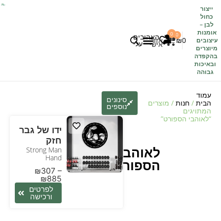
ייצור
כחול
לבן
–
אומנות
0
0
האהובים
0
₪
אזור
עיצובים
עלי
אישי
מיוצרים
בהקפדה
לקוחות משתפים
כל העיצובים
ובאיכות
גבוהה
עמוד
סינונים
הבית
/
חנות
/ מוצרים
נוספים
המתויגים
“לאוהבי הספורט”
ידו של גבר
חזק
לאוהבי
Strong Man
Hand
הספורט
₪
307
–
₪
885
לפרטים
ורכישה