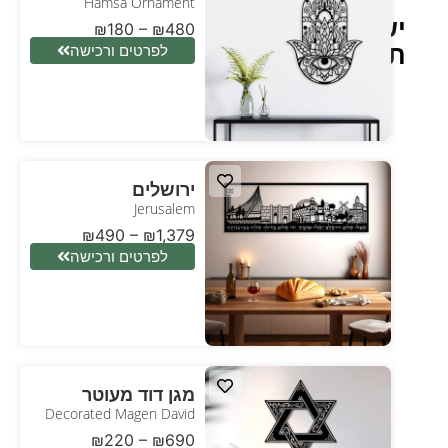
Hamsa Ornament
ישראל
₪
180
–
₪
480
תנצח
לפרטים ורכישה
ירושלים
Jerusalem
₪
490
–
₪
1,379
לפרטים ורכישה
מגן דוד מעוטר
Decorated Magen David
₪
220
–
₪
690