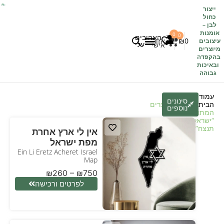
ייצור
כחול
לבן
–
אומנות
0
0
האהובים
0
₪
אזור
עיצובים
עלי
אישי
מיוצרים
בהקפדה
לקוחות משתפים
כל העיצובים
ובאיכות
גבוהה
עמוד
סינונים
הבית
/
חנות
/ מוצרים
נוספים
המתויגים
“ישראל
תנצח”
אין לי ארץ אחרת
מפת ישראל
Ein Li Eretz Acheret Israel
Map
₪
260
–
₪
750
לפרטים ורכישה