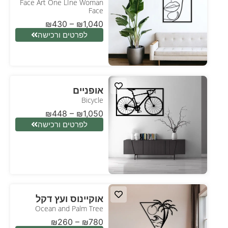
Face Art One LIne Woman
Face
₪
430
–
₪
1,040
לפרטים ורכישה
אופניים
Bicycle
₪
448
–
₪
1,050
לפרטים ורכישה
אוקיינוס ועץ דקל
Ocean and Palm Tree
₪
260
–
₪
780