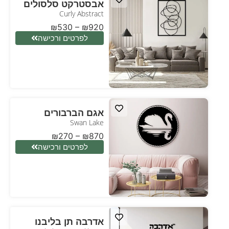
אבסטרקט סלסולים
Curly Abstract
₪
530
–
₪
920
לפרטים ורכישה
אגם הברבורים
Swan Lake
₪
270
–
₪
870
לפרטים ורכישה
אדרבה תן בליבנו