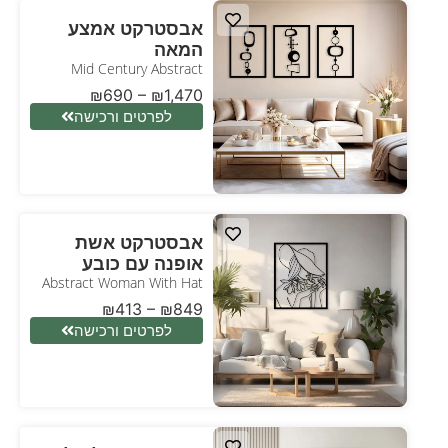
אבסטרקט אמצע
המאה
Mid Century Abstract
₪
690
–
₪
1,470
לפרטים ורכישה
אבסטרקט אשת
אופנה עם כובע
Abstract Woman With Hat
₪
413
–
₪
849
לפרטים ורכישה