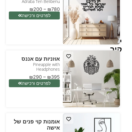
Adraba Ten Belibenu
₪
200
–
₪
780
לפרטים ורכישה
יצירות
קיר
אוזניות עם אננס
Pineapple with
Headphones
₪
290
–
₪
395
לפרטים ורכישה
אומנות קוי פנים של
אישה