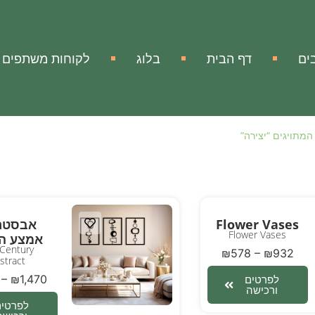
ים
דף הבית
בלוג
לקוחות משתפים
המתויגים “יצירה”
Flower Vases
אבסטר
Flower Vases
אמצע ה
Century
₪
578
–
₪
932
stract
–
₪
1,470
לפרטים
ורכישה
לפרטים