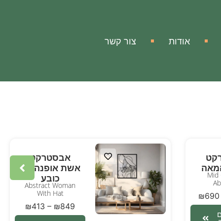
אודות
צור קשר
קט
אבסטרקט
מאה
אשת אופנה עם
Mid 
כובע
Ab
Abstract Woman
With Hat
₪
690
₪
413
–
₪
849