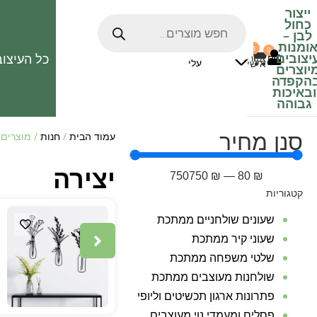
ייצור
כחול
לבן
–
ומנות
0
0
האהובים
יצובים
כל העיצוב
0
₪
אזור
עלי
אישי
יוצרים
הקפדה
ובאיכות
גבוהה
סנן מחיר
עמוד הבית
/
חנות
/ מוצרים 
יצירה
750750
₪
—
80
₪
קטגוריות
שעונים שולחניים ממתכת
שעוני קיר ממתכת
שלטי משפחה ממתכת
שולחנות מעוצבים ממתכת
פתרונות ארגון תכשיטים וליופי
פסלים ומעמדי נוי מעוצבים