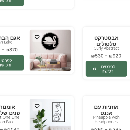
ורכישה
אבסטרקט
אגם הברב
n Lake
סלסולים
Curly Abstract
0
–
₪
870
₪
530
–
₪
920
לפרטים
ורכישה
לפרטים
ורכישה
אוזניות עם
אומנות 
אננס
פנים של 
rt One LIne
Pineapple with
an Face
Headphones
–
₪
1,040
₪
290
–
₪
395