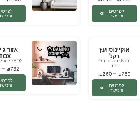
לפרטים
לפרטים
ורכישה
ורכישה
אוקיינוס ועץ
אזור גיי
דקל
BOX
 Zone XBOX
Ocean and Palm
Tree
9
–
₪
732
₪
260
–
₪
780
לפרטים
ורכישה
לפרטים
ורכישה