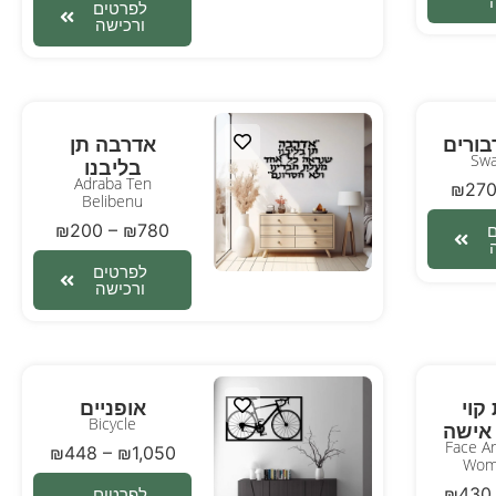
לפרטים
ורכישה
ורים
אדרבה תן
Swa
בליבנו
Adraba Ten
₪
27
Belibenu
₪
200
–
₪
780
לפרטים
ורכישה
קוי
אופניים
Bicycle
אישה
Face A
₪
448
–
₪
1,050
Wom
₪
430
לפרטים