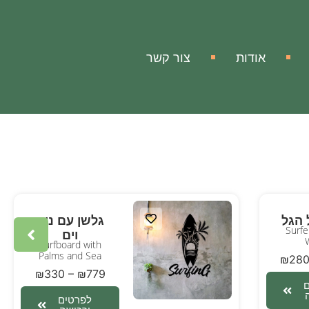
אודות
צור קשר
 הגל
גלשן עם נוף
Surfe
וים
Surfboard with
Palms and Sea
₪
28
₪
330
–
₪
779
לפרטים