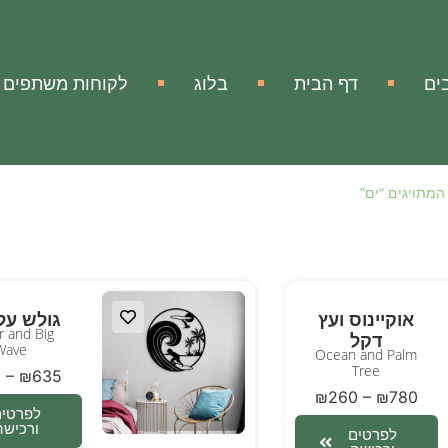
ים
דף הבית
בלוג
לקוחות משתפים
המתויגים “ים”
אוקיינוס ועץ
גולש על
r and Big
דקל
Wave
Ocean and Palm
Tree
0
–
₪
635
₪
260
–
₪
780
לפרטים
ורכישה
לפרטים