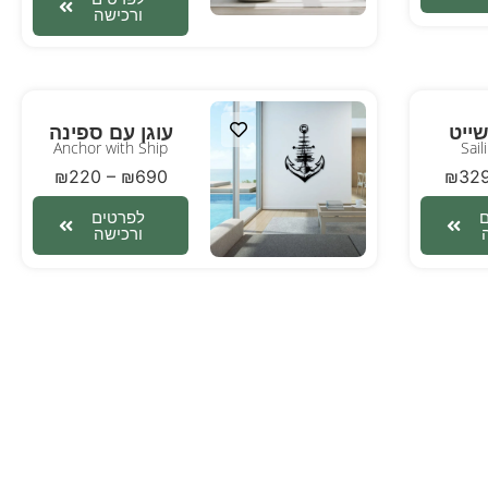
ורכישה
ייט
עוגן עם ספינה
Anchor with Ship
Sail
₪
220
–
₪
690
₪
32
לפרטים
ורכישה