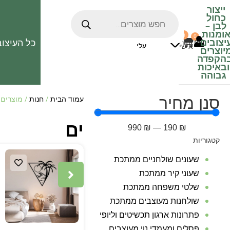
ייצור
כחול
לבן
–
ומנות
0
0
האהובים
יצובים
כל העיצוב
0
₪
אזור
עלי
אישי
יוצרים
הקפדה
ובאיכות
גבוהה
סנן מחיר
עמוד הבית
/
חנות
/ מוצרים 
ים
990
₪
—
190
₪
קטגוריות
שעונים שולחניים ממתכת
שעוני קיר ממתכת
שלטי משפחה ממתכת
שולחנות מעוצבים ממתכת
פתרונות ארגון תכשיטים וליופי
פסלים ומעמדי נוי מעוצבים