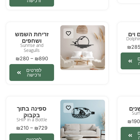
ורכישה
 וים
זריחת השמש
Dolphi
ושחפים
Sunrise and
₪
28
Seagulls
₪
280
–
₪
890
לפרטים
ורכישה
נים
ספינה בתוך
Sur
בקבוק
SHIP in a Bottle
₪
190
₪
210
–
₪
729
לפרטים