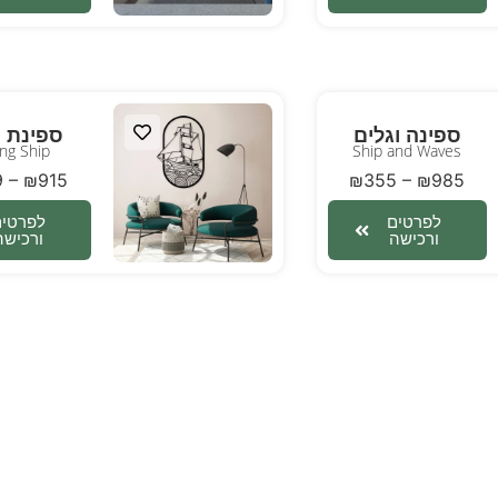
ספינה וגלים
ספינת ש
ing Ship
Ship and Waves
9
–
₪
915
₪
355
–
₪
985
לפרטים
לפרטים
ורכישה
ורכישה