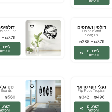
ורכישה
דולפין ושחפים
דולפינים
ns and Sea
Dolphin and
Seagulls
5
–
₪
879
₪
285
–
₪
879
לפרטים
ורכישה
לפרטים
ורכישה
נעלי חוף טרופי
סט גלש
f Boards
Flip Flops Tropical
–
₪
560
₪
342
–
₪
496
לפרטים
לפרטים
ורכישה
ורכישה