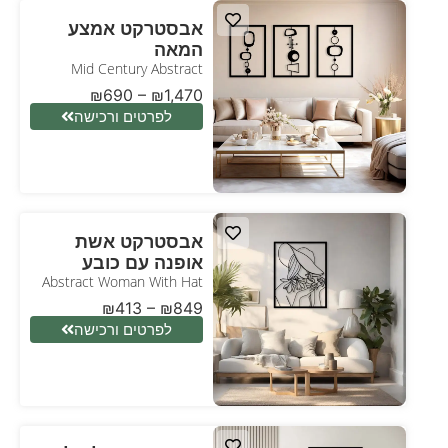
אבסטרקט אמצע
המאה
Mid Century Abstract
₪
690
–
₪
1,470
לפרטים ורכישה
אבסטרקט אשת
אופנה עם כובע
Abstract Woman With Hat
₪
413
–
₪
849
לפרטים ורכישה