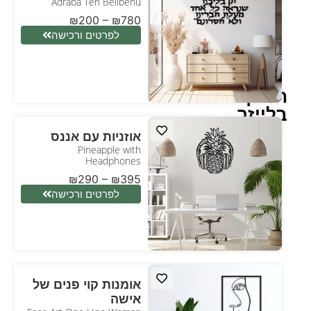
Adraba Ten Belibenu
₪
200
–
₪
780
לפרטים ורכישה
חיתוך
בלייזר
אוזניות עם אננס
Pineapple with
Headphones
₪
290
–
₪
395
לפרטים ורכישה
אומנות קוי פנים של
אישה