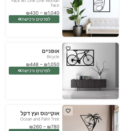
Face Art One LIne Woman
Face
₪
430
–
₪
1,040
לפרטים ורכישה
אופניים
Bicycle
₪
448
–
₪
1,050
לפרטים ורכישה
אוקיינוס ועץ דקל
Ocean and Palm Tree
₪
260
–
₪
780