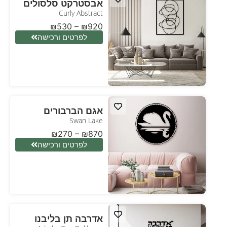
אבסטרקט סלסולים
Curly Abstract
₪
530
–
₪
920
לפרטים ורכישה
אגם הברבורים
Swan Lake
₪
270
–
₪
870
לפרטים ורכישה
אדרבה תן בליבנו