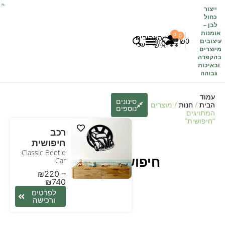
ייצור
כחול
לבן
–
אומנות
0
0
האהובים
0
₪
אזור
עיצובים
עלי
אישי
מיוצרים
בהקפדה
לקוחות משתפים
כל העיצובים
ובאיכות
גבוהה
עמוד
סינונים
הבית
/
חנות
/ מוצרים
נוספים
המתויגים
“חיפושית”
רכב
חיפושית
Classic Beetle
חיפושית
Car
₪
220
–
₪
740
לפרטים
ורכישה