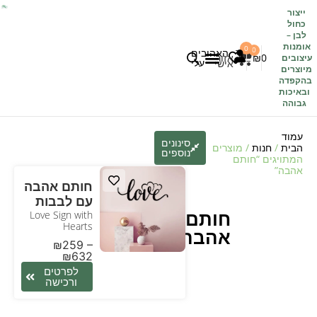
ייצור
כחול
לבן
–
אומנות
0
0
האהובים
0
₪
אזור
עיצובים
עלי
אישי
מיוצרים
בהקפדה
לקוחות משתפים
כל העיצובים
ובאיכות
גבוהה
עמוד
סינונים
הבית
/
חנות
/ מוצרים
נוספים
המתויגים “חותם
אהבה”
חותם אהבה
עם לבבות
חותם
Love Sign with
Hearts
אהבה
₪
259
–
₪
632
לפרטים
ורכישה