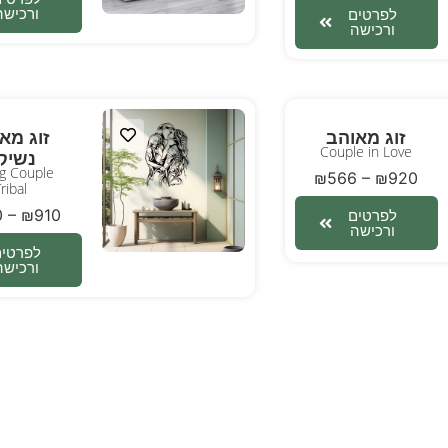
ורכישה
לפרטים
ורכישה
זוג מאוהב
זוג מא
Couple in Love
נשיק
g Couple
₪
566
–
₪
920
ribal
0
–
₪
910
לפרטים
ורכישה
לפרטים
ורכישה