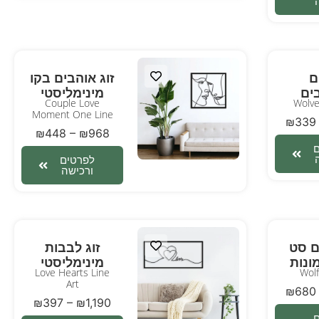
ם
זוג אוהבים בקו
ים
מינימליסטי
Couple Love
Wolve
Moment One Line
₪
339
₪
448
–
₪
968
לפרטים
ורכישה
ם סט
זוג לבבות
ונות
מינימליסטי
Love Hearts Line
Wolf
Art
₪
680
₪
397
–
₪
1,190