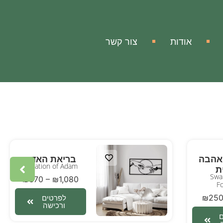
אודות
צור קשר
אהבה
בריאת האדם
Creation of Adam
ת
Swa
₪
370
–
₪
1,080
Fo
₪
25
לפרטים
ורכישה