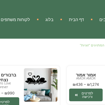
ים
דף הבית
בלוג
לקוחות משתפים
מתויגים “זוגיות”
אמור אמור
ברבורים 
AMOR AMOR
נצחי
ns Love
₪
436
–
₪
1,274
rever
0
–
₪
990
לפרטים
ורכישה
לפרטים