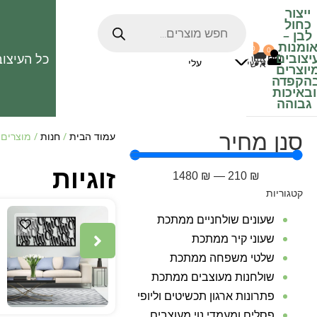
ייצור
כחול
לבן
–
ומנות
0
0
האהובים
יצובים
כל העיצוב
0
₪
אזור
עלי
אישי
יוצרים
הקפדה
ובאיכות
גבוהה
סנן מחיר
עמוד הבית
/
חנות
/ מוצרים ה
זוגיות
1480
₪
—
210
₪
קטגוריות
שעונים שולחניים ממתכת
שעוני קיר ממתכת
שלטי משפחה ממתכת
שולחנות מעוצבים ממתכת
פתרונות ארגון תכשיטים וליופי
פסלים ומעמדי נוי מעוצבים