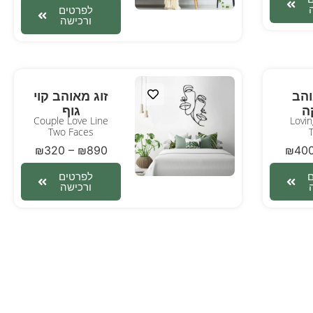
לפרטים
ורכישה
והב
זוג מאוהב קוי
ה
גוף
Couple Love Line
Lovin
Two Faces
T
₪
320
–
₪
890
₪
40
לפרטים
ורכישה