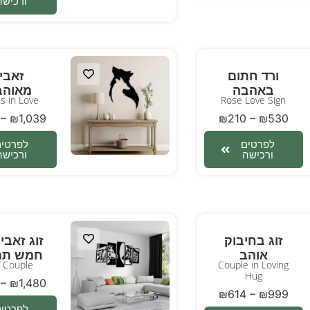
ורכישה
ורד חתום
זאבי
באהבה
מאוהב
s in Love
Rose Love Sign
–
₪
1,039
₪
210
–
₪
530
לפרטים
לפרטים
ורכישה
ורכישה
זוג בחיבוק
זוג זאבי
אוהב
חמש תמ
 Couple
Couple in Loving
Hug
–
₪
1,480
₪
614
–
₪
999
לפרטים