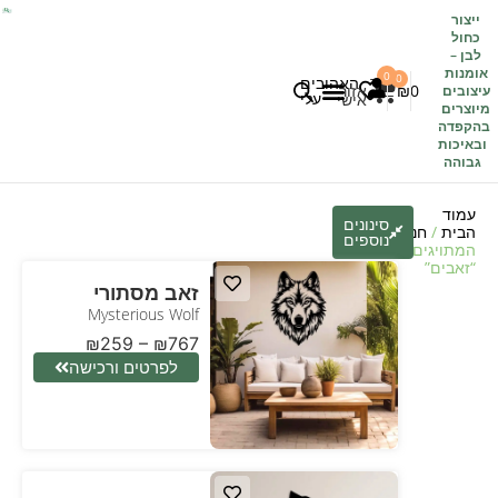
ייצור
כחול
לבן
–
אומנות
0
0
האהובים
0
₪
אזור
עיצובים
עלי
אישי
מיוצרים
בהקפדה
לקוחות משתפים
כל העיצובים
ובאיכות
גבוהה
עמוד
סינונים
הבית
/
חנות
/ מוצרים
נוספים
המתויגים
“זאבים”
זאב מסתורי
Mysterious Wolf
₪
259
–
₪
767
לפרטים ורכישה