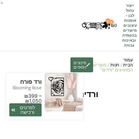
ייצור
כחול
לבן
–
אומנות
0
0
האהובים
0
₪
אזור
עיצובים
עלי
אישי
מיוצרים
בהקפדה
לקוחות משתפים
כל העיצובים
ובאיכות
גבוהה
עמוד
סינונים
הבית
/
חנות
/ מוצרים
נוספים
המתויגים “ורדים”
ורד פורח
Blooming Rose
ורדים
₪
399
–
₪
1,050
לפרטים
ורכישה