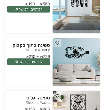
₪
190
–
₪
560
לפרטים ורכישה
ספינה בתוך בקבוק
SHIP in a Bottle
₪
210
–
₪
729
לפרטים ורכישה
ספינה וגלים
Ship and Waves
₪
355
–
₪
985