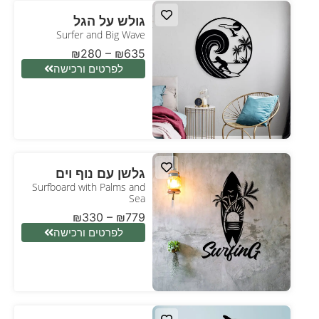
גולש על הגל
Surfer and Big Wave
₪
280
–
₪
635
לפרטים ורכישה
גלשן עם נוף וים
Surfboard with Palms and
Sea
₪
330
–
₪
779
לפרטים ורכישה