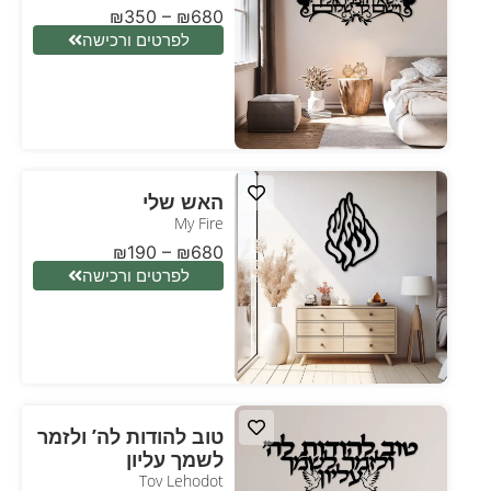
₪
350
–
₪
680
לפרטים ורכישה
האש שלי
My Fire
₪
190
–
₪
680
לפרטים ורכישה
טוב להודות לה’ ולזמר
לשמך עליון
Tov Lehodot