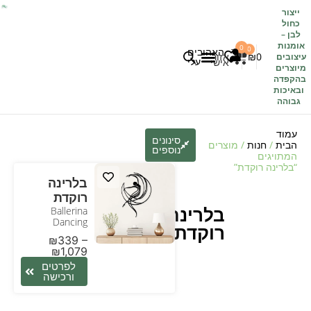
ייצור
כחול
לבן
–
אומנות
0
0
האהובים
0
₪
אזור
עיצובים
עלי
אישי
מיוצרים
בהקפדה
לקוחות משתפים
כל העיצובים
ובאיכות
גבוהה
עמוד
סינונים
הבית
/
חנות
/ מוצרים
נוספים
המתויגים
“בלרינה רוקדת”
בלרינה
רוקדת
בלרינה
Ballerina
Dancing
רוקדת
₪
339
–
₪
1,079
לפרטים
ורכישה