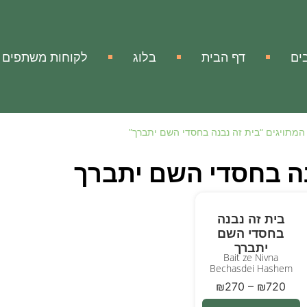
ים
דף הבית
בלוג
לקוחות משתפים
המתויגים “בית זה נבנה בחסדי השם יתברך”
נה בחסדי השם יתברך
בית זה נבנה
בחסדי השם
יתברך
Bait ze Nivna
Bechasdei Hashem
₪
270
–
₪
720