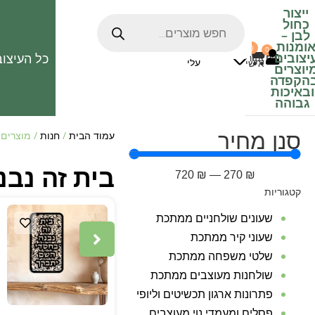
ייצור
כחול
לבן
–
ומנות
0
0
האהובים
יצובים
כל העיצוב
0
₪
אזור
עלי
אישי
יוצרים
הקפדה
ובאיכות
גבוהה
סנן מחיר
עמוד הבית
/
חנות
/ מוצרים 
בית זה נב
720
₪
—
270
₪
קטגוריות
שעונים שולחניים ממתכת
שעוני קיר ממתכת
שלטי משפחה ממתכת
שולחנות מעוצבים ממתכת
פתרונות ארגון תכשיטים וליופי
פסלים ומעמדי נוי מעוצבים