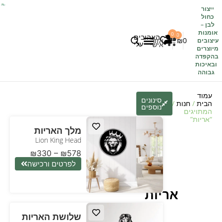
ייצור
כחול
לבן
–
אומנות
0
0
האהובים
0
₪
אזור
עיצובים
עלי
אישי
מיוצרים
בהקפדה
לקוחות משתפים
כל העיצובים
ובאיכות
גבוהה
עמוד
סינונים
הבית
/
חנות
/ מוצרים
נוספים
המתויגים
“אריות”
מלך האריות
Lion King Head
₪
330
–
₪
578
לפרטים ורכישה
אריות
שלושת האריות