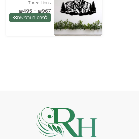
Three Lions
₪
495
–
₪
967
לפרטים ורכישה