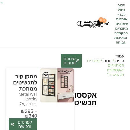
ייצור
כחול
לבן
–
אומנות
0
0
האהובים
0
₪
אזור
עיצובים
עלי
אישי
מיוצרים
בהקפדה
לקוחות משתפים
כל העיצובים
ובאיכות
גבוהה
עמוד
סינונים
הבית
/
חנות
/ מוצרים
נוספים
המתויגים
“אקססוריז
תכשיטים”
מתקן קיר
לתכשיטים
ממתכת
אקססוריז
Metal Wall
Jewelry
תכשיטים
Organizer
₪
295
–
₪
340
לפרטים
ורכישה