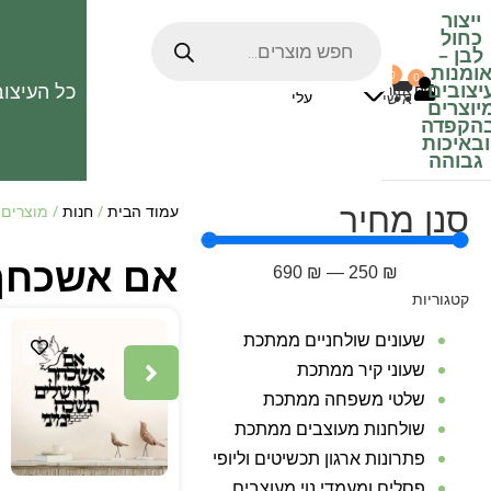
ייצור
כחול
לבן
–
ומנות
0
0
האהובים
יצובים
כל העיצוב
0
₪
אזור
עלי
אישי
יוצרים
הקפדה
ובאיכות
גבוהה
סנן מחיר
עמוד הבית
/
חנות
/ מוצרים 
אם אשכחך 
690
₪
—
250
₪
קטגוריות
שעונים שולחניים ממתכת
שעוני קיר ממתכת
שלטי משפחה ממתכת
שולחנות מעוצבים ממתכת
פתרונות ארגון תכשיטים וליופי
פסלים ומעמדי נוי מעוצבים