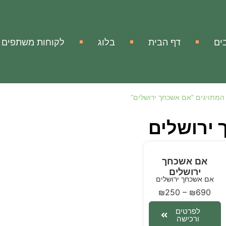
ים
דף הבית
בלוג
לקוחות משתפים
המתויגים “אם אשכחך ירושלים”
ירושלים
אם אשכחך
ירושלים
אם אשכחך ירושלים
₪
250
–
₪
690
לפרטים
ורכישה