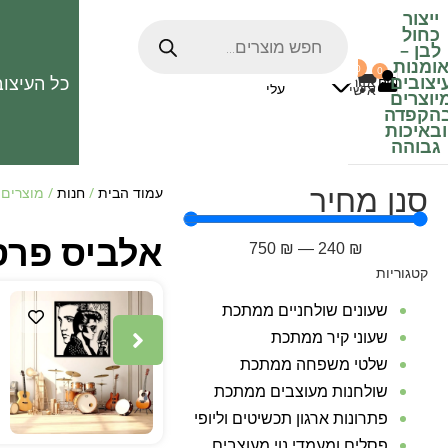
ייצור
כחול
לבן
–
ומנות
0
0
האהובים
יצובים
כל העיצוב
0
₪
אזור
עלי
אישי
יוצרים
הקפדה
ובאיכות
גבוהה
סנן מחיר
עמוד הבית
/
חנות
/ מוצרים 
אלביס פרס
750
₪
—
240
₪
קטגוריות
שעונים שולחניים ממתכת
שעוני קיר ממתכת
שלטי משפחה ממתכת
שולחנות מעוצבים ממתכת
פתרונות ארגון תכשיטים וליופי
פסלים ומעמדי נוי מעוצבים