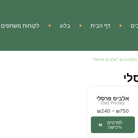
ים
דף הבית
בלוג
לקוחות משתפים
המתויגים “אלביס פרסלי”
לי
אלביס פרסלי
Elvis Presley
₪
240
–
₪
750
לפרטים
ורכישה