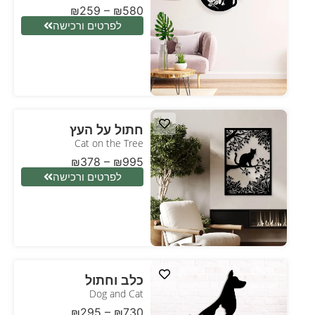
₪
259
–
₪
580
לפרטים ורכישה
חתול על העץ
Cat on the Tree
₪
378
–
₪
995
לפרטים ורכישה
כלב וחתול
Dog and Cat
₪
295
–
₪
730