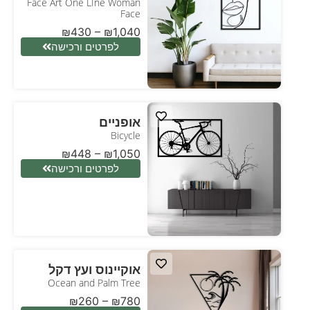
Face Art One LIne Woman
Face
₪
430
–
₪
1,040
לפרטים ורכישה
אופניים
Bicycle
₪
448
–
₪
1,050
לפרטים ורכישה
אוקיינוס ועץ דקל
Ocean and Palm Tree
₪
260
–
₪
780