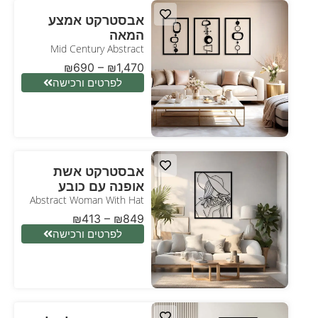
אבסטרקט אמצע
המאה
Mid Century Abstract
₪
690
–
₪
1,470
לפרטים ורכישה
אבסטרקט אשת
אופנה עם כובע
Abstract Woman With Hat
₪
413
–
₪
849
לפרטים ורכישה