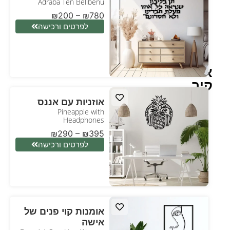
Adraba Ten Belibenu
₪
200
–
₪
780
לפרטים ורכישה
אומנות
קיר
אוזניות עם אננס
Pineapple with
Headphones
₪
290
–
₪
395
לפרטים ורכישה
אומנות קוי פנים של
אישה