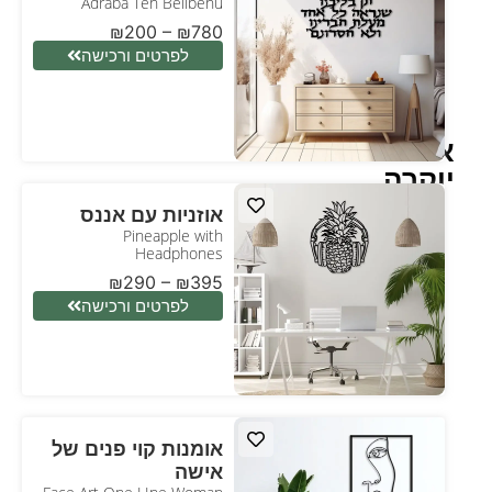
Adraba Ten Belibenu
₪
200
–
₪
780
לפרטים ורכישה
אומנות
יוקרה
אוזניות עם אננס
Pineapple with
Headphones
₪
290
–
₪
395
לפרטים ורכישה
אומנות קוי פנים של
אישה