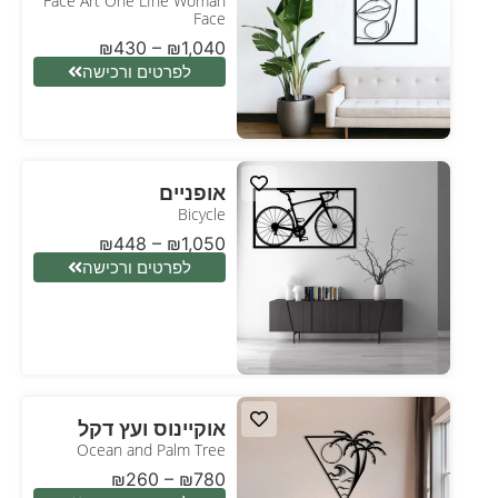
Face Art One LIne Woman
Face
₪
430
–
₪
1,040
לפרטים ורכישה
אופניים
Bicycle
₪
448
–
₪
1,050
לפרטים ורכישה
אוקיינוס ועץ דקל
Ocean and Palm Tree
₪
260
–
₪
780