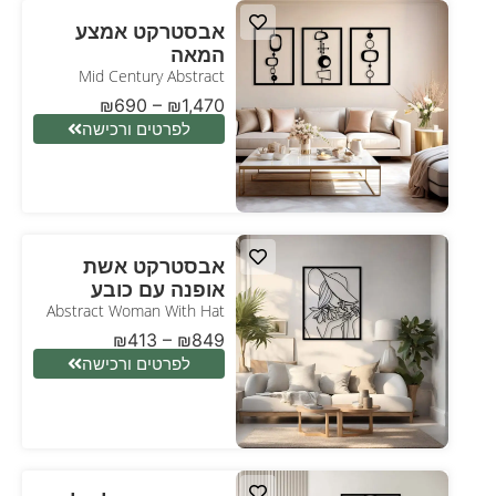
אבסטרקט אמצע
המאה
Mid Century Abstract
₪
690
–
₪
1,470
לפרטים ורכישה
אבסטרקט אשת
אופנה עם כובע
Abstract Woman With Hat
₪
413
–
₪
849
לפרטים ורכישה