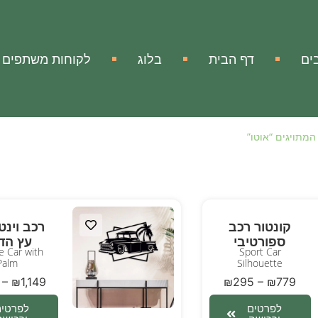
ים
דף הבית
בלוג
לקוחות משתפים
המתויגים “אוטו”
קונטור רכב
רכב וינט
ספורטיבי
עץ הד
e Car with
Sport Car
Palm
Silhouette
–
₪
1,149
₪
295
–
₪
779
לפרטים
לפרטים