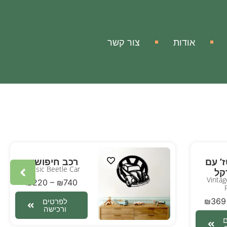
אודות
צור קשר
ז’ עם
רכב חיפושית
Classic Beetle Car
קל
Vintag
₪
220
–
₪
740
₪
369
לפרטים
ורכישה