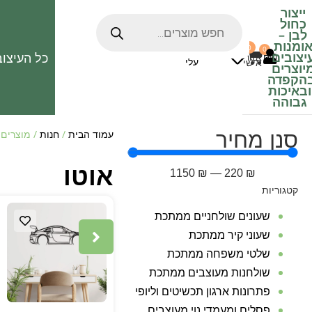
ייצור
כחול
לבן
–
ומנות
0
0
האהובים
יצובים
כל העיצוב
0
₪
אזור
עלי
אישי
יוצרים
הקפדה
ובאיכות
גבוהה
סנן מחיר
עמוד הבית
/
חנות
/ מוצרים 
אוטו
1150
₪
—
220
₪
קטגוריות
שעונים שולחניים ממתכת
שעוני קיר ממתכת
שלטי משפחה ממתכת
שולחנות מעוצבים ממתכת
פתרונות ארגון תכשיטים וליופי
פסלים ומעמדי נוי מעוצבים